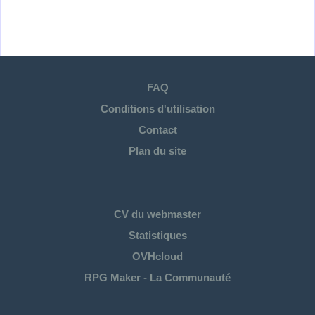
FAQ
Conditions d'utilisation
Contact
Plan du site
CV du webmaster
Statistiques
OVHcloud
RPG Maker - La Communauté