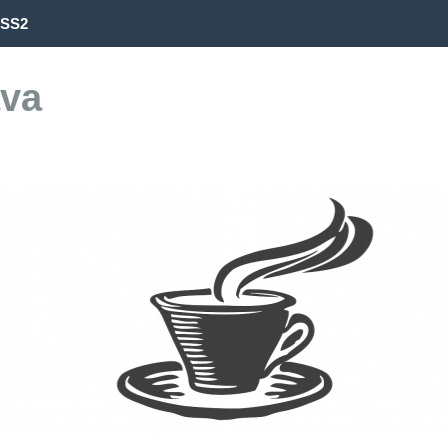
SS2
va