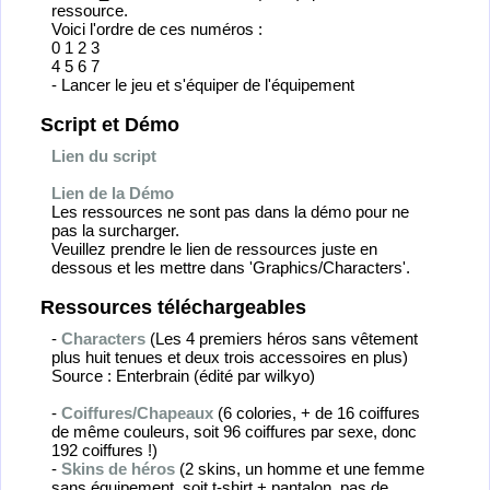
ressource.
Voici l'ordre de ces numéros :
0 1 2 3
4 5 6 7
- Lancer le jeu et s'équiper de l'équipement
Script et Démo
Lien du script
Lien de la Démo
Les ressources ne sont pas dans la démo pour ne
pas la surcharger.
Veuillez prendre le lien de ressources juste en
dessous et les mettre dans 'Graphics/Characters'.
Ressources téléchargeables
-
Characters
(Les 4 premiers héros sans vêtement
plus huit tenues et deux trois accessoires en plus)
Source : Enterbrain (édité par wilkyo)
-
Coiffures/Chapeaux
(6 colories, + de 16 coiffures
de même couleurs, soit 96 coiffures par sexe, donc
192 coiffures !)
-
Skins de héros
(2 skins, un homme et une femme
sans équipement, soit t-shirt + pantalon, pas de